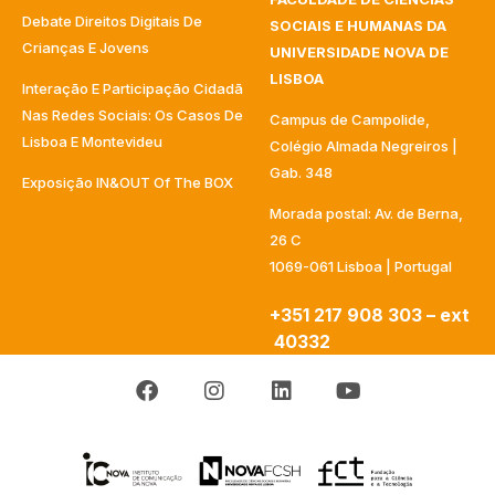
Debate Direitos Digitais De
SOCIAIS E HUMANAS DA
Crianças E Jovens
UNIVERSIDADE NOVA DE
LISBOA
Interação E Participação Cidadã
Nas Redes Sociais: Os Casos De
Campus de Campolide,
Lisboa E Montevideu
Colégio Almada Negreiros |
Gab. 348
Exposição IN&OUT Of The BOX
Morada postal: Av. de Berna,
26 C
1069-061 Lisboa | Portugal
+351 217 908 303 – ext
40332