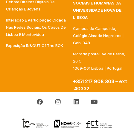
Debate Direitos Digitais De
SOCIAIS E HUMANAS DA
Crianças E Jovens
UNIVERSIDADE NOVA DE
LISBOA
Interação E Participação Cidadã
Nas Redes Sociais: Os Casos De
Campus de Campolide,
Lisboa E Montevideu
Colégio Almada Negreiros |
Gab. 348
Exposição IN&OUT Of The BOX
Morada postal: Av. de Berna,
26 C
1069-061 Lisboa | Portugal
+351 217 908 303 – ext
40332