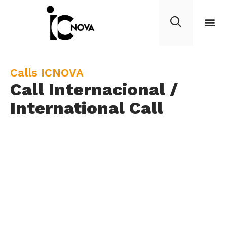
C
Calls ICNOVA
Call Internacional /
a
t
International Call
e
g
o
r
y