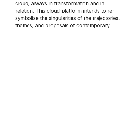
cloud, always in transformation and in
relation. This cloud-platform intends to re-
symbolize the singularities of the trajectories,
themes, and proposals of contemporary
Portuguese, Brazilian, African, or Asian
artists who, using performance languages,
through transdisciplinary approaches,
performativity, and hybridity, cross the limits
of this broad cultural territory, where the
Portuguese language is spoken, or where it is
still present in some linguistic or cultural
expressions, relating to the international
contexts of art.
This (un)common space for sharing aims to
make known, discuss, deepen and expand
the common and/or uncommon outlines
where imaginaries and historical legacies are
articulated, seeking to remove them, as