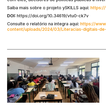
Saiba mais sobre o projeto ySKILLS aqui:
https:/
DOI:
https://doi.org/10.34619/vtu0-ck7v
Consulte o relatório na integra aqui:
https://www.
content/uploads/2024/03/Literacias-digitais-d