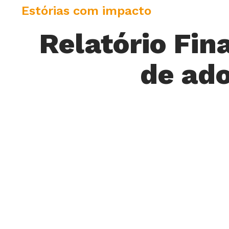
C
Estórias com impacto
a
Relatório Fina
t
e
de ad
g
o
r
y