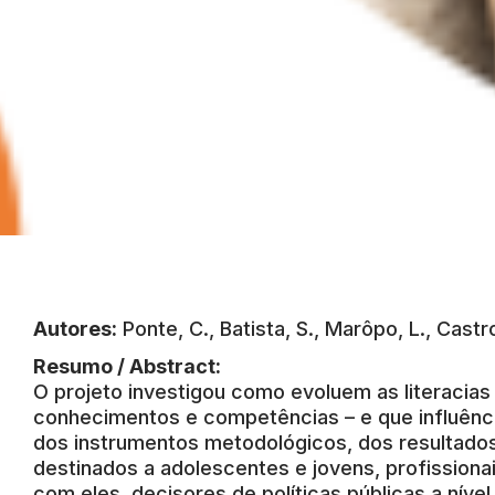
Autores:
Ponte, C., Batista, S., Marôpo, L., Castro
Resumo / Abstract:
O projeto investigou como evoluem as literacias
conhecimentos e competências – e que influênci
dos instrumentos metodológicos, dos resultad
destinados a adolescentes e jovens, profissiona
com eles, decisores de políticas públicas a nível