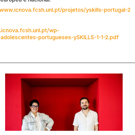
/www.icnova.fcsh.unl.pt/projetos/yskills-portugal-2
icnova.fcsh.unl.pt/wp-
e-adolescentes-portugueses-ySKILLS-1-1-2.pdf