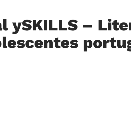
l ySKILLS – Lite
olescentes portu