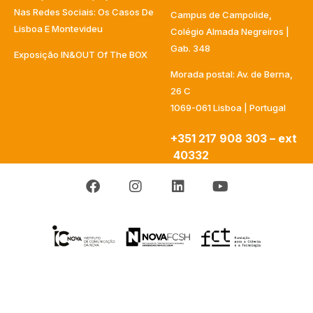
Nas Redes Sociais: Os Casos De
Campus de Campolide,
Lisboa E Montevideu
Colégio Almada Negreiros |
Gab. 348
Exposição IN&OUT Of The BOX
Morada postal: Av. de Berna,
26 C
1069-061 Lisboa | Portugal
+351 217 908 303 – ext
40332