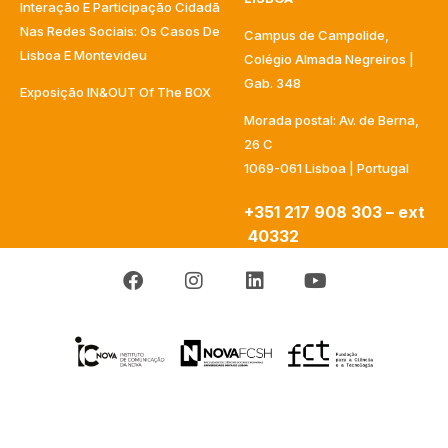
Interação E Participação Cidadã
Nas Redes Sociais: Os Casos De
Campus de Campolide,
Lisboa E Montevideu
Colégio Almada Negreiros |
Gab. 348
Exposição IN&OUT Of The BOX
Morada postal: Av. de Berna,
26 C
1069-061 Lisboa | Portugal
+351 217 908 303 – ext
40332