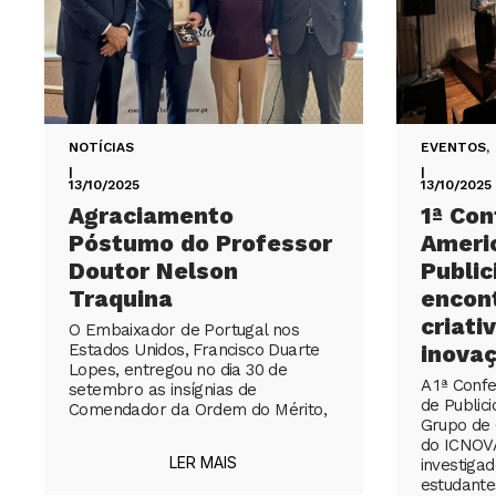
NOTÍCIAS
EVENTOS
,
|
|
13/10/2025
13/10/2025
Agraciamento
1ª Con
Póstumo do Professor
Ameri
Doutor Nelson
Public
Traquina
encont
criati
O Embaixador de Portugal nos
Estados Unidos, Francisco Duarte
inova
Lopes, entregou no dia 30 de
A 1ª Conf
setembro as insígnias de
de Public
Comendador da Ordem do Mérito,
Grupo de 
do ICNOVA
LER MAIS
investigad
estudante