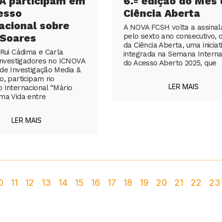
A participam em
6.ª edição do Mês 
esso
Ciência Aberta
acional sobre
A NOVA FCSH volta a assinala
 Soares
pelo sexto ano consecutivo, 
da Ciência Aberta, uma iniciat
 Rui Cádima e Carla
integrada na Semana Interna
 investigadores no ICNOVA
do Acesso Aberto 2025, que
de Investigação Media &
o, participam no
LER MAIS
 Internacional “Mário
ma Vida entre
LER MAIS
0
11
12
13
14
15
16
17
18
19
20
21
22
23