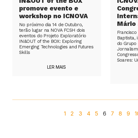
IN&OUT of the BOX
ICNOV
promove evento e
Congr
workshop no ICNOVA
Intern
Mário
No próximo dia 14 de Outubro,
terão lugar na NOVA FCSH dois
Francisco
eventos do Projeto Exploratório
Baptista,
IN&OUT of the BOX: Exploring
do Grupo 
Emerging Technologies and Futures
Jornalism
Skills
Congresso
Soares: U
LER MAIS
1
2
3
4
5
6
7
8
9
1