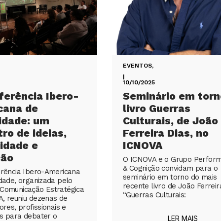
EVENTOS
,
|
10/10/2025
ferência Ibero-
Seminário em torn
cana de
livro Guerras
idade: um
Culturais, de João
ro de ideias,
Ferreira Dias, no
vidade e
ICNOVA
ção
O ICNOVA e o Grupo Perfor
& Cognição convidam para o
erência Ibero-Americana
seminário em torno do mais
idade, organizada pelo
recente livro de João Ferreir
Comunicação Estratégica
“Guerras Culturais:
, reuniu dezenas de
ores, profissionais e
s para debater o
LER MAIS