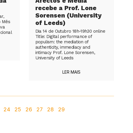
da
Afectos e Media
recebe a Prof. Lone
Sorensen (University
r,
o Mês
of Leeds)
iva
Dia 14 de Outubro 18h-19h30 online
cional
Title: Digital performance of
populism: the mediation of
authenticity, immediacy and
intimacy Prof. Lone Sorensen,
University of Leeds
LER MAIS
24
25
26
27
28
29