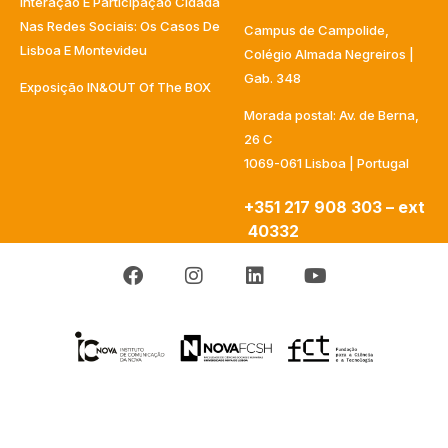
Interação E Participação Cidadã
Nas Redes Sociais: Os Casos De
Campus de Campolide,
Lisboa E Montevideu
Colégio Almada Negreiros |
Gab. 348
Exposição IN&OUT Of The BOX
Morada postal: Av. de Berna,
26 C
1069-061 Lisboa | Portugal
+351 217 908 303 – ext
40332